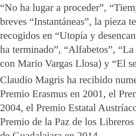
“No ha lugar a proceder”
,
“Tiemp
breves “Instantáneas”, la pieza t
recogidos en “Utopía y desencan
ha terminado”
,
“Alfabetos”
,
“La 
con Mario Vargas Llosa) y “El se
Claudio Magris ha recibido numer
Premio Erasmus en 2001, el Premi
2004, el Premio Estatal Austríac
Premio de la Paz de los Librero
de Guadalajara en 2014.