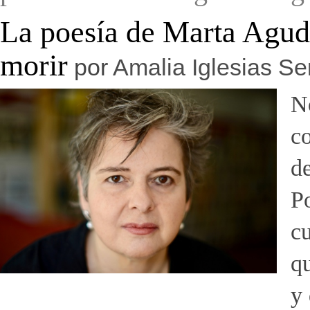
La poesía de Marta Agudo
morir
por
Amalia Iglesias Se
N
c
de
Po
cu
q
y