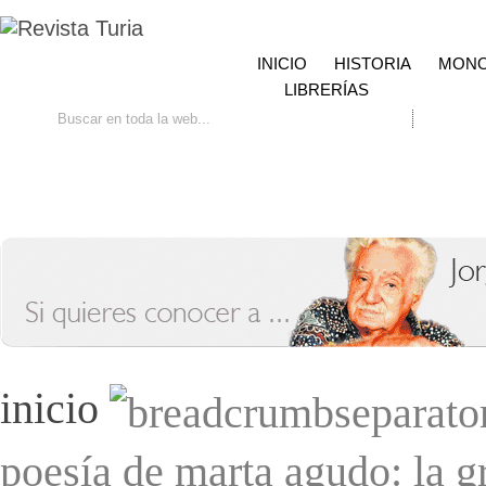
INICIO
HISTORIA
MONO
LIBRERÍAS
Ir
Búsqueda avanzada
Contacto
inicio
poesía de marta agudo: la g