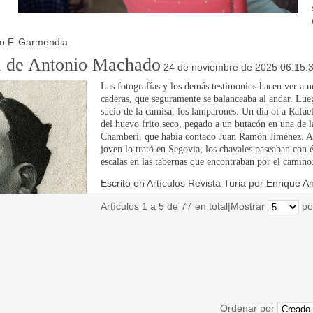
io F. Garmendia
ma de Antonio Machado
24 de noviembre de 2025 06:15:
Las fotografías y los demás testimonios hacen ver a
caderas, que seguramente se balanceaba al andar. Luego
sucio de la camisa, los lamparones. Un día oí a Rafael
del huevo frito seco, pegado a un butacón en una de l
Chamberí, que había contado Juan Ramón Jiménez. Alf
joven lo trató en Segovia; los chavales paseaban con é
escalas en las tabernas que encontraban por el camino
Escrito en
Artículos Revista Turia
por Enrique A
Artículos 1 a 5 de 77 en total
|
Mostrar
po
Ordenar por