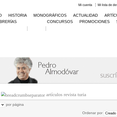
Mi cuenta
Mi lista de d
O
HISTORIA
MONOGRÁFICOS
ACTUALIDAD
ARTÍC
IBRERÍAS
CONCURSOS
PROMOCIONES
squeda avanzada
Contacto
artículos revista turia
por página
Ordenar por