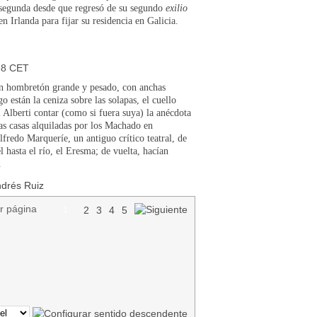
segunda desde que regresó de su segundo
exilio
en Irlanda para fijar su residencia en Galicia.
38 CET
 un hombretón grande y pesado, con anchas
 están la ceniza sobre las solapas, el cuello
 Alberti contar (como si fuera suya) la anécdota
as casas alquiladas por los Machado en
redo Marqueríe, un antiguo crítico teatral, de
l hasta el río, el Eresma; de vuelta, hacían
.
ndrés Ruiz
r página
2
3
4
5
1