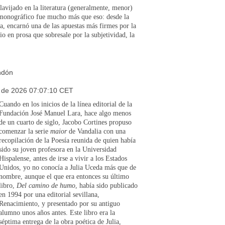
lavijado en la literatura (generalmente, menor)
e monográfico fue mucho más que eso: desde la
, encarnó una de las apuestas más firmes por la
rio en prosa
que sobresale por la subjetividad, la
ndón
 de 2026 07:07:10 CET
Cuando en los inicios de la línea editorial de la
Fundación José Manuel Lara, hace algo menos
de un cuarto de siglo, Jacobo Cortines propuso
comenzar la serie
maior
de Vandalia con una
recopilación de la Poesía reunida de quien había
sido su joven profesora en la Universidad
Hispalense, antes de irse a vivir a los Estados
Unidos, yo no conocía a Julia Uceda más que de
nombre, aunque el que era entonces su último
libro,
Del camino de humo
, había sido publicado
en 1994 por una editorial sevillana,
Renacimiento, y presentado por su antiguo
alumno unos años antes. Este libro era la
séptima entrega de la obra poética de Julia,