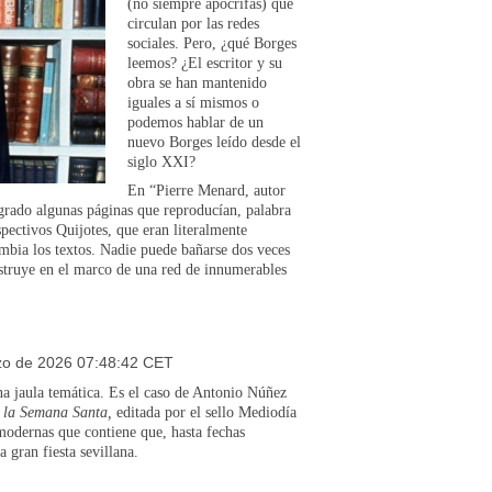
(no siempre apócrifas) que
circulan por las redes
sociales. Pero, ¿qué Borges
leemos? ¿El escritor y su
obra se han mantenido
iguales a sí mismos o
podemos hablar de un
nuevo Borges leído desde el
siglo XXI?
En “Pierre Menard, autor
ogrado algunas páginas que reproducían, palabra
pectivos Quijotes, que eran literalmente
cambia los textos. Nadie puede bañarse dos veces
onstruye en el marco de una red de innumerables
zo de 2026 07:48:42 CET
una jaula temática. Es el caso de Antonio Núñez
de la Semana Santa,
editada por el sello Mediodía
 modernas que contiene que, hasta fechas
 gran fiesta sevillana.