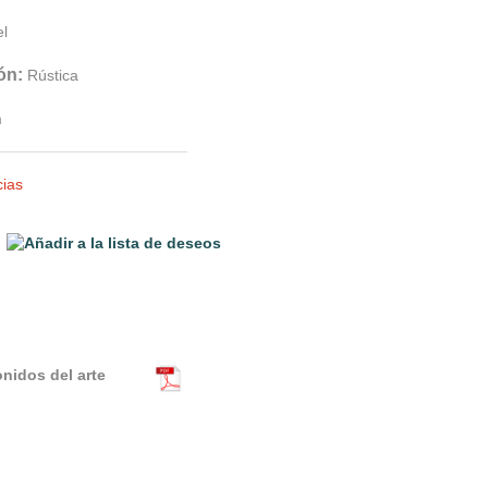
el
ón:
Rústica
m
cias
onidos del arte