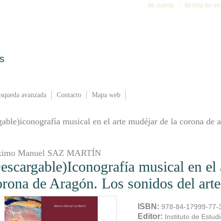
Mi cuenta
Mi lista de d
ACTIVIDADES
NOTICIAS
PUBLICACIONES
SERVICIOS
squeda avanzada
Contacto
Mapa web
gable)iconografía musical en el arte mudéjar de la corona de a
imo Manuel SAZ MARTÍN
escargable)Iconografía musical en el 
rona de Aragón. Los sonidos del arte
ISBN:
978-84-17999-77-
Editor:
Instituto de Estu