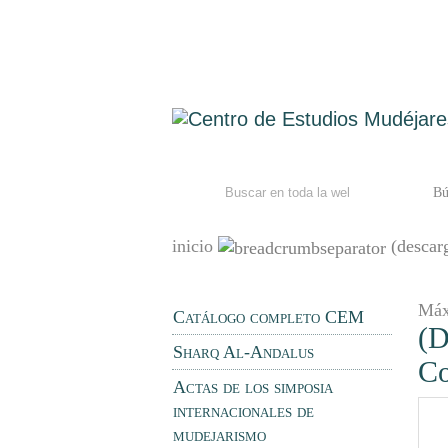
Buscar
Bú
inicio
(descar
Máx
Catálogo completo CEM
(D
Sharq Al-Andalus
Co
Actas de los simposia
internacionales de
mudejarismo