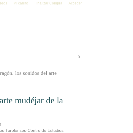
eseos
Mi carrito
Finalizar Compra
Acceder
ENLACES
ORGANO DE GOBIERNO
0
ragón. los sonidos del arte
arte mudéjar de la
3
dios Turolenses-Centro de Estudios