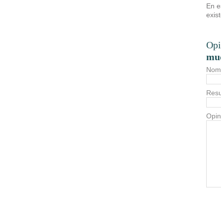
En e
exis
Opi
mud
Nom
Resu
Opin