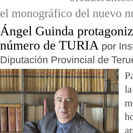
el monográfico del nuevo n
Ángel Guinda protagoniz
número de TURIA
por
Ins
Diputación Provincial de Teru
P
la
m
ho
a