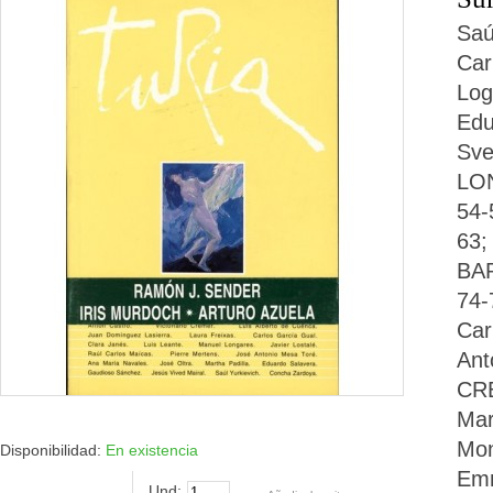
Saú
Car
Log
Edu
Sve
LON
54-
63;
BAR
74-
Car
Ant
CRÉ
Mar
Mon
Disponibilidad:
En existencia
Emm
Und: