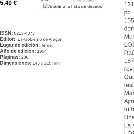
Añadir al carrito
5,40 €
121
pp.
155
dom
ISSN:
0213-4373
Mur
Editor:
IET-Gobierno de Aragón
LOS
Lugar de edición:
Teruel
Año de edición:
1994
Raú
Páginas:
286
187
Dimensiones:
145 x 215 mm
rev
Gau
tes
Mar
Ajm
tu 
Una
La 
LÓP