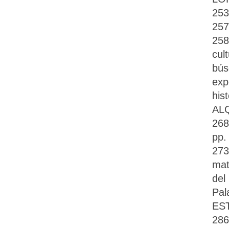
253
257
258
cul
bús
exp
his
ALQ
268
pp.
273
mat
del
Pal
EST
286