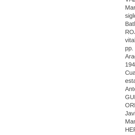
Mar
sig
Bat
ROJ
vit
pp.
Ara
194
Cua
est
Ant
GUM
ORD
Jav
Man
HER