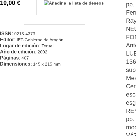
10,00 €
pp.
Fer
Ray
NEU
ISSN:
0213-4373
FOM
Editor:
IET-Gobierno de Aragón
Ant
Lugar de edición:
Teruel
Año de edición:
2002
LUE
Páginas:
407
136
Dimensiones:
145 x 215 mm
sup
Mes
Cer
esc
esg
REY
pp.
mod
VÁZ