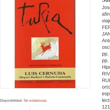
Jos
afi
via
FER
JAN
Ant
osc
pp.
pp.
Hip
RIV
RUI
ort
esp
lec
Disponibilidad:
Sin existencias
121