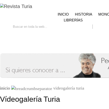
INICIO
HISTORIA
MONO
LIBRERÍAS
Ir
Búsqueda avanzada
Contacto
inicio
videogalería turia
Vídeogalería Turia