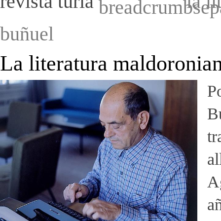
revista turia
la l
buñuel
La literatura maldoronia
Po
B
tr
al
Ag
añ