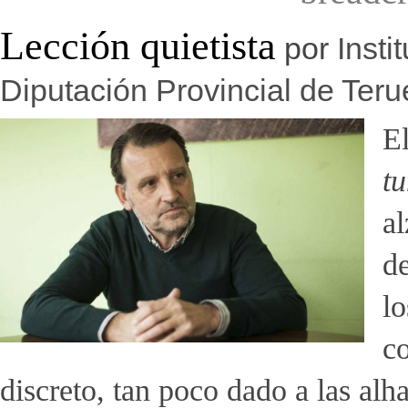
Lección quietista
por
Insti
Diputación Provincial de Teru
El
t
a
d
lo
c
discreto, tan poco dado a las alh