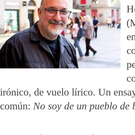
H
(
en
co
pe
c
irónico, de vuelo lírico. Un ensa
común:
No soy de un pueblo de 