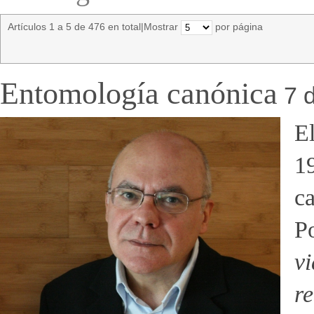
Artículos 1 a 5 de 476 en total
|
Mostrar
por página
Entomología canónica
7 
El
19
ca
P
v
re