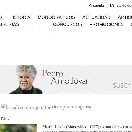
Mi cuenta
Mi lista de d
O
HISTORIA
MONOGRÁFICOS
ACTUALIDAD
ARTÍC
IBRERÍAS
CONCURSOS
PROMOCIONES
squeda avanzada
Contacto
distopía milagrosa
 Díez
Martín Lasalt (Montevideo, 1977) es uno de los narr