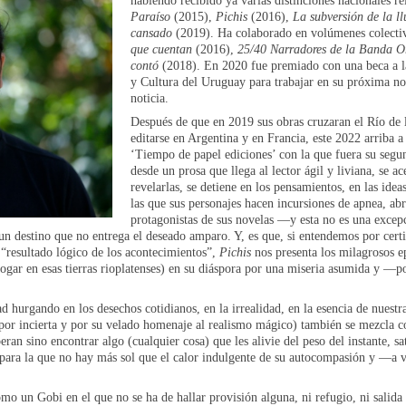
habiendo recibido ya varias distinciones nacionales re
Paraíso
(2015),
Pichis
(2016),
La subversión de la ll
cansado
(2019). Ha colaborado en volúmenes colecti
que cuentan
(2016),
25/40 Narradores de la Banda Or
contó
(2018). En 2020 fue premiado con una beca a la
y Cultura del Uruguay para trabajar en su próxima no
noticia.
Después de que en 2019 sus obras cruzaran el Río de l
editarse en Argentina y en Francia, este 2022 arriba a 
‘Tiempo de papel ediciones’ con la que fuera su seg
desde un prosa que llega al lector ágil y liviana, se 
revelarlas, se detiene en los pensamientos, en las ideas
las que sus personajes hacen incursiones de apnea, ab
protagonistas de sus novelas —y esta no es una exce
e un destino que no entrega el deseado amparo. Y, es que, si entendemos por ce
 “resultado lógico de los acontecimientos”,
Pichis
nos presenta los milagrosos ep
hogar en esas tierras rioplatenses) en su diáspora por una miseria asumida y —
 hurgando en los desechos cotidianos, en la irrealidad, en la esencia de nuestr
(por incierta y por su velado homenaje al realismo mágico) también se mezcla 
an sino encontrar algo (cualquier cosa) que les alivie del peso del instante, sa
y para la que no hay más sol que el calor indulgente de su autocompasión y —a 
mo un Gobi en el que no se ha de hallar provisión alguna, ni refugio, ni salida 