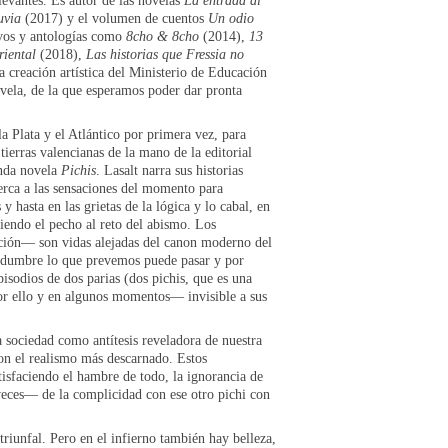
levantes. Es autor de las novelas
La entrada al
uvia
(2017) y el volumen de cuentos
Un odio
vos y antologías como
8cho & 8cho
(2014),
13
iental
(2018),
Las historias que Fressia no
 creación artística del Ministerio de Educación
vela, de la que esperamos poder dar pronta
a Plata y el Atlántico por primera vez, para
tierras valencianas de la mano de la editorial
unda novela
Pichis
. Lasalt narra sus historias
acerca a las sensaciones del momento para
 y hasta en las grietas de la lógica y lo cabal, en
riendo el pecho al reto del abismo. Los
pción— son vidas alejadas del canon moderno del
rtidumbre lo que prevemos puede pasar y por
isodios de dos parias (dos pichis, que es una
por ello y en algunos momentos— invisible a sus
a sociedad como antítesis reveladora de nuestra
con el realismo más descarnado. Estos
tisfaciendo el hambre de todo, la ignorancia de
veces— de la complicidad con ese otro pichi con
triunfal. Pero en el infierno también hay belleza,