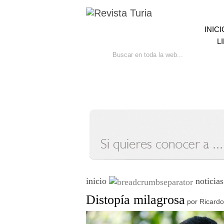
INICI
L
Ir
Bú
inicio
noticias
Distopía milagrosa
por
Ricardo