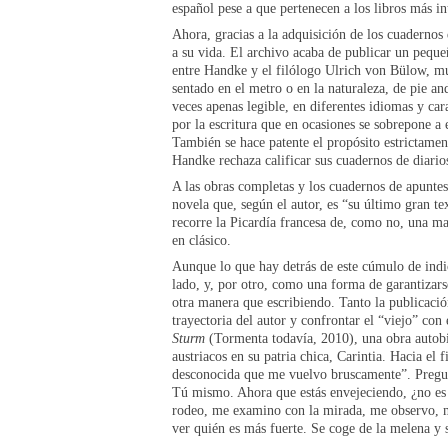
español pese a que pertenecen a los libros más i
Ahora, gracias a la adquisición de los cuadernos
a su vida. El archivo acaba de publicar un peq
entre Handke y el filólogo Ulrich von Bülow, mue
sentado en el metro o en la naturaleza, de pie a
veces apenas legible, en diferentes idiomas y ca
por la escritura que en ocasiones se sobrepone a 
También se hace patente el propósito estrictamen
Handke rechaza calificar sus cuadernos de diario
A las obras completas y los cuadernos de apuntes
novela que, según el autor, es “su último gran t
recorre la Picardía francesa de, como no, una m
en clásico.
Aunque lo que hay detrás de este cúmulo de ind
lado, y, por otro, como una forma de garantizars
otra manera que escribiendo. Tanto la publicació
trayectoria del autor y confrontar el “viejo” con
Sturm
(Tormenta todavía, 2010), una obra autobiog
austriacos en su patria chica, Carintia. Hacia el
desconocida que me vuelvo bruscamente”. Pregunta
Tú mismo. Ahora que estás envejeciendo, ¿no es t
rodeo, me examino con la mirada, me observo, m
ver quién es más fuerte. Se coge de la melena y s