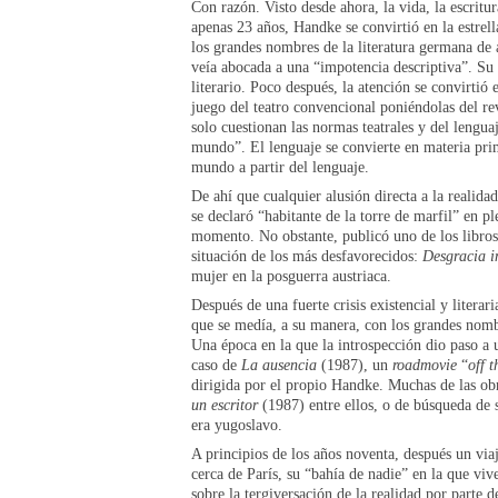
Con razón. Visto desde ahora, la vida, la escri
apenas 23 años, Handke se convirtió en la estrel
los grandes nombres de la literatura germana de 
veía abocada a una “impotencia descriptiva”. Su 
literario. Poco después, la atención se convirtió
juego del teatro convencional poniéndolas del rev
solo cuestionan las normas teatrales y del lengu
mundo”. El lenguaje se convierte en materia prim
mundo a partir del lenguaje.
De ahí que cualquier alusión directa a la realida
se declaró “habitante de la torre de marfil” en p
momento. No obstante, publicó uno de los libros p
situación de los más desfavorecidos:
Desgracia 
mujer en la posguerra austriaca.
Después de una fuerte crisis existencial y litera
que se medía, a su manera, con los grandes nombre
Una época en la que la introspección dio paso a 
caso de
La ausencia
(1987), un
roadmovie
“
off 
dirigida por el propio Handke. Muchas de las obra
un escritor
(1987) entre ellos, o de búsqueda de
era yugoslavo.
A principios de los años noventa, después un via
cerca de París, su “bahía de nadie” en la que vi
sobre la tergiversación de la realidad por parte