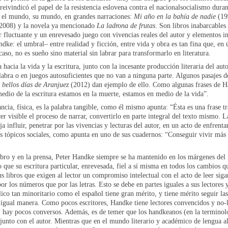
 reivindicó el papel de la resistencia eslovena contra el nacionalsocialismo dur
a el mundo, su mundo, en grandes narraciones:
Mi año en la bahía de nadie
(19
2008) y la novela ya mencionado
La ladrona de frutas
. Son libros inabarcables
 fluctuante y un enrevesado juego con vivencias reales del autor y elementos i
dke: el umbral– entre realidad y ficción, entre vida y obra es tan fina que, en ú
 caso, no es sueño sino material sin labrar para transformarlo en literatura.
 hacia la vida y la escritura, junto con la incesante producción literaria del aut
labra o en juegos autosuficientes que no van a ninguna parte. Algunos pasajes d
 bellos días de Aranjuez
(2012) dan ejemplo de ello. Como algunas frases de Han
medio de la escritura estamos en la muerte, estamos en medio de la vida”.
ncia, física, es la palabra tangible, como él mismo apunta: “Ésta es una frase tr
acer visible el proceso de narrar, convertirlo en parte integral del texto mismo
ja influir, penetrar por las vivencias y lecturas del autor, en un acto de enfrenta
s tópicos sociales, como apunta en uno de sus cuadernos: “Conseguir vivir más a
libro y en la prensa, Peter Handke siempre se ha mantenido en los márgenes del
 que su escritura particular, enrevesada, fiel a sí misma en todos los cambios qu
us libros que exigen al lector un compromiso intelectual con el acto de leer si
or los números que por las letras. Esto se debe en partes iguales a sus lectores y
co tan minoritario como el español tiene gran mérito, y tiene mérito seguir las 
 igual manera. Como pocos escritores, Handke tiene lectores convencidos y no-l
, hay pocos conversos. Además, es de temer que los handkeanos (en la terminolo
junto con el autor. Mientras que en el mundo literario y académico de lengua 