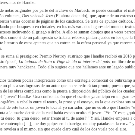
nteresantes de Handke.
 de notas originales por parte del archivo de Marbach, se puede consultar el ma
ueño volumen,
Das stehende Jetzt
(El ahora detenido), que, aparte de un extenso
stra varias docenas de páginas de los cuadernos. Se trata de apuntes caóticos,
ndando por bosques o en ciudades, en los más variados lugares del mundo, textos
racteres incluyendo el griego o árabe. A ello se suman dibujos que a veces parec
ellos como si de un palimpsesto se tratara, esbozos pintarrajeados en los que la 
te literario de estos apuntes que no entran en la esfera personal ya que carecen
s.
 se suma al prestigioso Premio Nestroy austriaco que Handke recibió en 2018 po
exto épico”,
La ladrona de fruta o Viaje de ida al interior del país
, un libro de 
anera muy handkeana. Todo ello sugiere que nos hallamos ante un legado publica
icios también podría interpretarse como una estrategia comercial de Suhrkamp
e un plus a sus ingresos de un autor que no se retirará tan pronto, puesto que, 
n de las obras completas como la puesta a disposición del público de los cuader
 el “joven” Handke. Una confrontación que el escritor ya anticipó en un gran tex
ráfica, a caballo entre el teatro, la prosa y el ensayo, en la que explora sus ra
 final de este texto, un joven le toca al yo narrador, que no es otro que Handke “
 a la madre detrás de la cual había estado oculto el joven: “Yo: ‘Y este, ¿qui
u deseo, tu gran deseo, estar frente al tú de antes?’” Y así, Handke empieza a 
e contemplo […], me doy golpes en la barriga, me doy patadas en la corva” y h
e revolea a sí mismo, sin que quede claro cuál de los dos vuela por el aire.