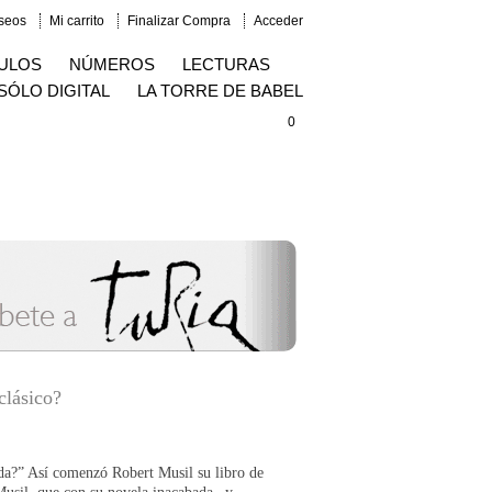
eseos
Mi carrito
Finalizar Compra
Acceder
ULOS
NÚMEROS
LECTURAS
SÓLO DIGITAL
LA TORRE DE BABEL
0
clásico?
da?” Así comenzó Robert Musil su libro de