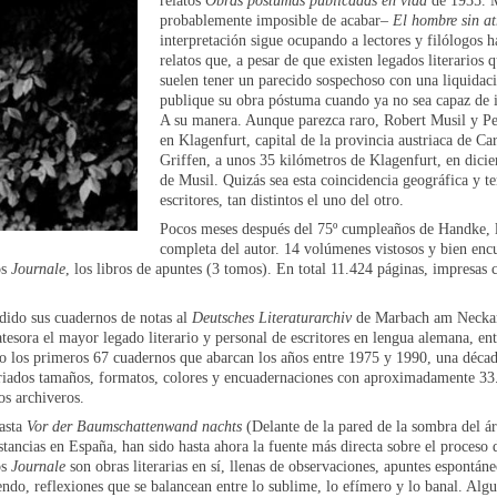
relatos
Obras póstumas publicadas en vida
de 1935. M
probablemente imposible de acabar–
El hombre sin at
interpretación sigue ocupando a lectores y filólogos h
relatos que, a pesar de que existen legados literarios
suelen tener un parecido sospechoso con una liquidaci
publique su obra póstuma cuando ya no sea capaz de i
A su manera. Aunque parezca raro, Robert Musil y Pe
en Klagenfurt, capital de la provincia austriaca de Ca
Griffen, a unos 35 kilómetros de Klagenfurt, en dic
de Musil. Quizás sea esta coincidencia geográfica y t
escritores, tan distintos el uno del otro.
Pocos meses después del 75º cumpleaños de Handke, l
completa del autor. 14 volúmenes vistosos y bien encu
os
Journale
, los libros de apuntes (3 tomos). En total 11.424 páginas, impresas
dido sus cuadernos de notas al
Deutsches Literaturarchiv
de Marbach am Neckar, 
tesora el mayor legado literario y personal de escritores en lengua alemana, ent
o los primeros 67 cuadernos que abarcan los años entre 1975 y 1990, una déca
ariados tamaños, formatos, colores y encuadernaciones con aproximadamente 33.
os archiveros.
asta
Vor der Baumschattenwand nachts
(Delante de la pared de la sombra del á
tancias en España, han sido hasta ahora la fuente más directa sobre el proceso 
os
Journale
son obras literarias en sí, llenas de observaciones, apuntes espontáne
biendo, reflexiones que se balancean entre lo sublime, lo efímero y lo banal. Alg