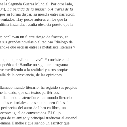
ante la Segunda Guerra Mundial. Por otro lado,
94),
La pérdida de la imagen o A través de la
 por su forma dispar, su mezcla entre narración,
nventados. Hay pocos autores en los que la
ltima instancia, resulta obsoleta puesto que la
or, conllevan un fuerte riesgo de fracaso, en
e sus grandes novelas o el tedioso “diálogo de
dke que oscilan entre la metafísica literaria y
anquila que vibra a la vez”. Y consiste en el
. La poética de Handke no sigue un programa
rse escribiendo a la realidad y a sus propias
llá de la consciencia, de las opiniones,
 llamado mundo literario, ha seguido sus propios
e ha dado, que sus textos periféricos,
gan llamando la atención en un mundo literario
 a las editoriales que se mantienen fieles al
peripecias del autor de libro en libro, un
ectores igual de convencidos. El flujo
gía de su amigo y principal traductor al español
alemana Handke sigue siendo un escritor que