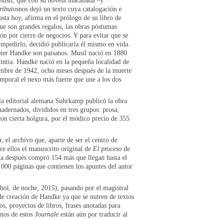
usil, que con su novela inacabada –y
ributos
nos dejó un texto cuya catalogación e
asta hoy, afirma en el prólogo de su libro de
 que son grandes regalos, las obras póstumas
ón por cierre de negocios. Y para evitar que se
mpedirlo, decidió publicarla él mismo en vida.
ter Handke son paisanos. Musil nació en 1880
rintia. Handke nació en la pequeña localidad de
iembre de 1942, ocho meses después de la muerte
emporal el nexo más fuerte que une a los dos
a editorial alemana Suhrkamp publicó la obra
adernados, divididos en tres grupos: prosa,
 con cierta holgura, por el módico precio de 355
el archivo que, aparte de ser el centro de
re ellos el manuscrito original de
El proceso
de
da después compró 154 más que llegan hasta el
000 páginas que contienen los apuntes del autor
rbol, de noche
,
2015), pasando por el magistral
de creación de Handke ya que se nutren de textos
os, proyectos de libros, frases anotadas para
unos de estos
Journale
están aún por traducir al