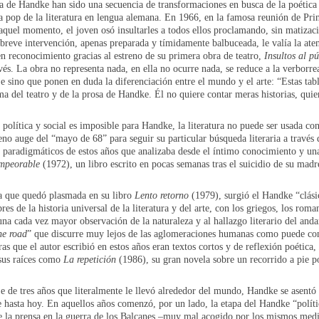
tura de Handke han sido una secuencia de transformaciones en busca de la poét
la pop de la literatura en lengua alemana. En 1966, en la famosa reunión de Pr
aquel momento, el joven osó insultarles a todos ellos proclamando, sin matizaci
breve intervención, apenas preparada y tímidamente balbuceada, le valía la ate
 en reconocimiento gracias al estreno de su primera obra de teatro,
Insultos al p
és. La obra no representa nada, en ella no ocurre nada, se reduce a la verborre
aje sino que ponen en duda la diferenciación entre el mundo y el arte: “Estas ta
a del teatro y de la prosa de Handke. Él no quiere contar meras historias, quier
d política y social es imposible para Handke, la literatura no puede ser usada c
leno auge del “mayo de 68” para seguir su particular búsqueda literaria a través 
aradigmáticos de estos años que analizaba desde el íntimo conocimiento y una di
impeorable
(1972), un libro escrito en pocas semanas tras el suicidio de su madre
ria que quedó plasmada en su libro
Lento retorno
(1979), surgió el Handke “clási
s de la historia universal de la literatura y del arte, con los griegos, los rom
una cada vez mayor observación de la naturaleza y al hallazgo literario del an
the road
” que discurre muy lejos de las aglomeraciones humanas como puede c
s que el autor escribió en estos años eran textos cortos y de reflexión poética,
 sus raíces como
La repetición
(1986), su gran novela sobre un recorrido a pie p
je de tres años que literalmente le llevó alrededor del mundo, Handke se asent
ve hasta hoy. En aquellos años comenzó, por un lado, la etapa del Handke “polí
 de la prensa en la guerra de los Balcanes –muy mal acogido por los mismos medi