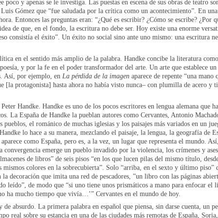
lee poco y apenas se le investiga. Las puestas en escena de sus obras de teatro s
Luis Gómez que “fue saludada por la crítica como un acontecimiento”. En una 
ahora. Entonces las preguntas eran: “¿Qué es escribir? ¿Cómo se escribe? ¿Por q
dea de que, en el fondo, la escritura no debe ser. Hoy existe una enorme versati
so consistía el éxito”. Un éxito no social sino ante uno mismo: una escritura nec
ítica en el sentido más amplio de la palabra. Handke concibe la literatura como
 poesía, y por la fe en el poder transformador del arte. Un arte que establece un 
s. Así, por ejemplo, en
La pérdida de la imagen
aparece de repente “una mano qu
ue [la protagonista] hasta ahora no había visto nunca– con plumilla de acero y 
 Peter Handke. Handke es uno de los pocos escritores en lengua alemana que ha
icos. La España de Handke la pueblan autores como Cervantes, Antonio Machado
 pueblos, el románico de muchas iglesias y los paisajes más variados en un jue
. Handke lo hace a su manera, mezclando el paisaje, la lengua, la geografía de E
 aparece como España, pero es, a la vez, un lugar que representa el mundo. Así
sta convergencia emerge un pueblo invadido por la violencia, los crímenes y ases
almacenes de libros” de seis pisos “en los que lucen pilas del mismo título, desde 
 mismos colores en la sobrecubierta”. Solo “arriba, en el sexto y último piso” d
n la decoración que imita una red de pescadores, ”un libro con las páginas abiert
do leído”, de modo que “si uno tiene unos prismáticos a mano para enfocar el l
no ha mucho tiempo que vivía…’” Cervantes en el mundo de hoy.
y de absurdo. La primera palabra en español que piensa, sin darse cuenta, un p
iempo real sobre su estancia en una de las ciudades más remotas de España, Soria