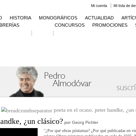
Mi cuenta
Mi lista de d
O
HISTORIA
MONOGRÁFICOS
ACTUALIDAD
ARTÍC
IBRERÍAS
CONCURSOS
PROMOCIONES
squeda avanzada
Contacto
poeta en el ocaso. peter handke, ¿un 
Handke, ¿un clásico?
por
Georg Pichler
“¿Por qué obras póstumas? ¿Por qué publicadas en vi