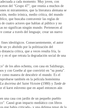
ica adecuada a cada momento. Muy joven, con
inceton del “Grupo 47”, que reunía a muchos de
ones ni miramientos, que la literatura alemana se
nción, medio irónica, medio crítica, del mundo
úblico
, que buscaba contravenir las reglas de
a de cuatro actores que hablan al público y no
blas no significan ningún mundo. Pertenecen al
e contar a través del lenguaje, crear un nuevo
on fines ideológicos. Consecuentemente, el autor
de un yo abolido por la politización del
stancia crítica, que a veces resulta fría, la
 y en el que retrata la degradación social de una
co” de los años ochenta, con casa en Salzburgo,
anos y con Goethe al que convirtió en “su poeta”.
dar como manera de descubrir el mundo. Es el
omprobarse también en la película homónima
La doctrina del Saint Victoire
(
1980) y
Tarde de
or el karst esloveno que en aquel entonces aún
ó en una casa con jardín de un pequeño pueblo
tico”. Causó gran impacto mediático con libros
os que había criticado– y una defensa tenaz de la