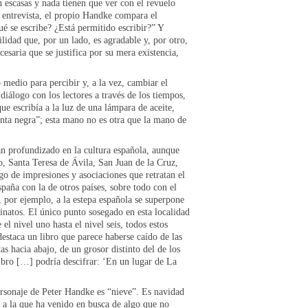
on escasas y nada tienen que ver con el revuelo
entrevista, el propio Handke compara el
ué se escribe? ¿Está permitido escribir?” Y
lidad que, por un lado, es agradable y, por otro,
esaria que se justifica por su mera existencia,
 medio para percibir y, a la vez, cambiar el
diálogo con los lectores a través de los tiempos,
e escribía a la luz de una lámpara de aceite,
tinta negra”; esta mano no es otra que la mano de
n profundizado en la cultura española, aunque
, Santa Teresa de Ávila, San Juan de la Cruz,
go de impresiones y asociaciones que retratan el
spaña con la de otros países, sobre todo con el
, por ejemplo, a la estepa española se superpone
inatos. El único punto sosegado en esta localidad
el nivel uno hasta el nivel seis, todos estos
estaca un libro que parece haberse caído de las
as hacia abajo, de un grosor distinto del de los
ibro […] podría descifrar: ‘En un lugar de La
ersonaje de Peter Handke es “nieve”. Es navidad
, a la que ha venido en busca de algo que no