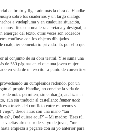
terial en bruto y ligar aún más la obra de Handke
 ensayo sobre los cuadernos y un largo diálogo
 hechos a vuelapluma y en cualquier situación,
 manuscritos con una letra apretada y desigual, a
en emerger del texto, otras veces son rodeados
letra confluye con los objetos dibujados.
 de cualquier comentario privado. Es por ello que
r al conjunto de su obra teatral. Y se suma una
más de 550 páginas en el que una joven mujer
do en vida de un escritor a punto de convertirse
 aprovechando un cumpleaños redondo, por un
según el propio Handke, no concibe la vida de
nos de notas permiten, sin embargo, analizar la
to, aún sin traducir al castellano:
Immer noch
íces a través del conflicto entre eslovenos y
el viejo”, desde atrás con una mano “tan
én es? ¿Qué quiere aquí?’ – Mi madre: ‘Eres tú.
dar vueltas alrededor de su yo de joven, “me
asta empieza a pegarse con su yo anterior para