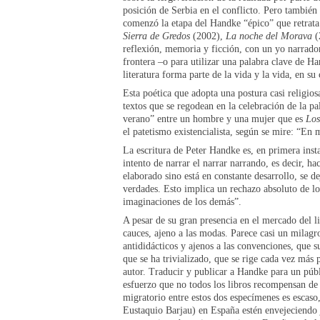
posición de Serbia en el conflicto. Pero también
comenzó la etapa del Handke “épico” que retrat
Sierra de Gredos
(2002),
La noche del Morava
(
reflexión, memoria y ficción, con un yo narrador
frontera –o para utilizar una palabra clave de Han
literatura forma parte de la vida y la vida, en su
Esta poética que adopta una postura casi religiosa
textos que se regodean en la celebración de la pa
verano” entre un hombre y una mujer que es
Los
el patetismo existencialista, según se mire: “En 
La escritura de Peter Handke es, en primera insta
intento de narrar el narrar narrando, es decir, h
elaborado sino está en constante desarrollo, se de
verdades. Esto implica un rechazo absoluto de lo
imaginaciones de los demás”.
A pesar de su gran presencia en el mercado del 
cauces, ajeno a las modas. Parece casi un milagro
antididácticos y ajenos a las convenciones, que s
que se ha trivializado, que se rige cada vez más p
autor. Traducir y publicar a Handke para un públi
esfuerzo que no todos los libros recompensan de
migratorio entre estos dos especímenes es escaso
Eustaquio Barjau) en España estén envejeciendo 