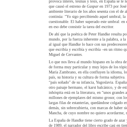
provoca interés, tesinas y tesis, en España se le 
que causó el estreno de
Gaspar
en 1973 por José 
ambiente literario de los años sesenta con el de 
continúa: “Yo sigo percibiendo aquel umbral, la i
cuestionable. El haber superado este umbral: en e
en eso debe consistir la tarea del escritor.
De ahí que la poética de Peter Handke resulta pol
mundo, por la fuerza inherente a la palabra, a la
al igual que Handke lo hace con sus predecesore
que escribía y escribía y escribía –en un ritmo q
Miguel de Cervantes.
Lo que nos lleva al mundo hispano en la obra de
de forma muy particular y muy lejos de los tóp
María Zambrano, en ella confluyen la idioma, los
país, su historia y su cultura de forma subjetiva
“país soñado” de su infancia, Yugoslavia. España
otro paisaje hermano, el karst balcánico, y de e
inhóspita está en la literatura, en “unos grandes 
millones de ejemplares del mismo grosor, con los
largas filas de estanterías, quedándose colgado e
demás, sin sobrecubierta, con marcas de haber si
Mancha, de cuyo nombre no quiero acordarme, 
La España de Handke tiene cierto grado de azar 
de 1989, el narrador del libro escribe casi en t